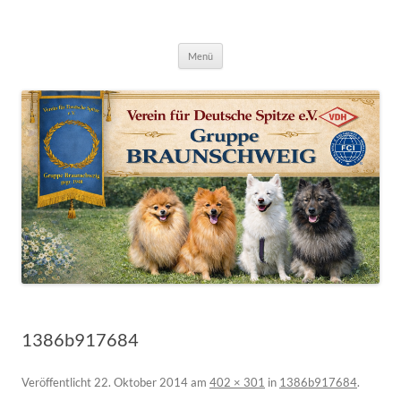
Deutsche Spitze Gruppe Braunschweig
Zum
Menü
Inhalt
springen
1386b917684
Veröffentlicht
22. Oktober 2014
am
402 × 301
in
1386b917684
.