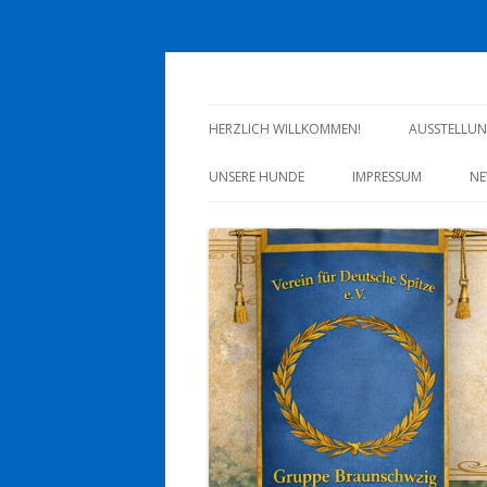
Deutsche Spitze Gru
HERZLICH WILLKOMMEN!
AUSSTELLU
UNSERE HUNDE
IMPRESSUM
NE
WOLFSPITZ
DATENSCHUTZERKL
GROSSSPITZ
MITTELSPITZ
KLEINSPITZ