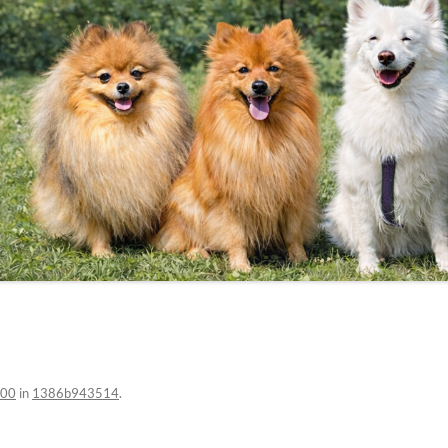
300
in
1386b943514
.