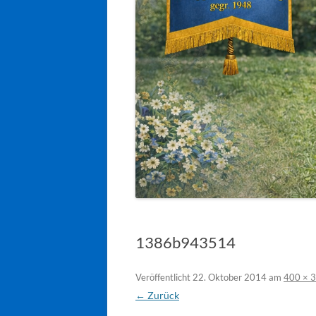
1386b943514
Veröffentlicht
22. Oktober 2014
am
400 × 
← Zurück