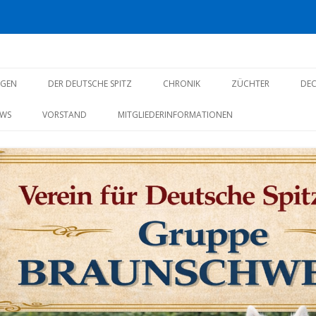
ppe Braunschweig
Zum
Inhalt
NGEN
DER DEUTSCHE SPITZ
CHRONIK
ZÜCHTER
DE
springen
WS
VORSTAND
MITGLIEDERINFORMATIONEN
ÄRUNG