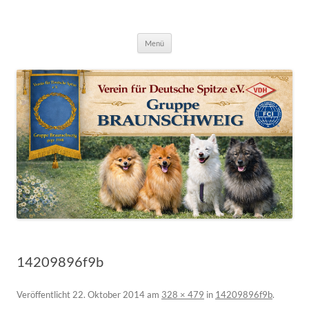
Deutsche Spitze Gruppe Braunschweig
Zum
Menü
Inhalt
springen
14209896f9b
Veröffentlicht
22. Oktober 2014
am
328 × 479
in
14209896f9b
.