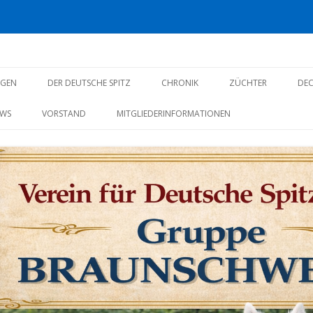
ppe Braunschweig
Zum
Inhalt
NGEN
DER DEUTSCHE SPITZ
CHRONIK
ZÜCHTER
DE
springen
WS
VORSTAND
MITGLIEDERINFORMATIONEN
ÄRUNG