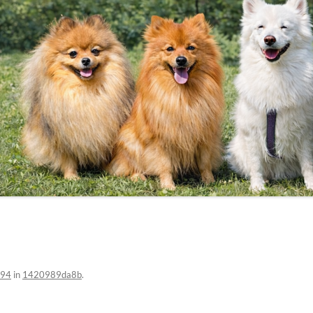
494
in
1420989da8b
.