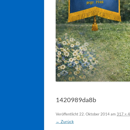
1420989da8b
Veröffentlicht
22. Oktober 2014
am
317 × 
← Zurück