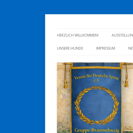
Deutsche Spitze Gru
HERZLICH WILLKOMMEN!
AUSSTELLU
UNSERE HUNDE
IMPRESSUM
NE
WOLFSPITZ
DATENSCHUTZERKL
GROSSSPITZ
MITTELSPITZ
KLEINSPITZ