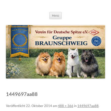
Deutsche Spitze Gruppe Braunschweig
Zum
Menü
Inhalt
springen
1449697aa88
Veröffentlicht
22. Oktober 2014
am
488 × 366
in
1449697aa88
.