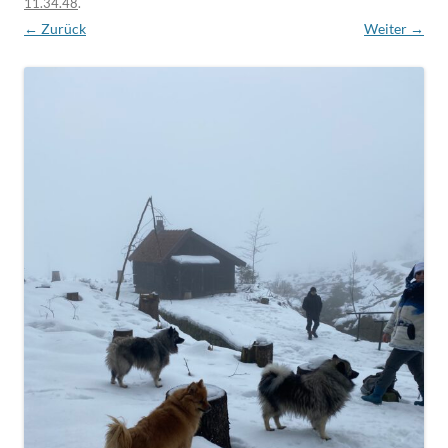
11.34.48
.
← Zurück
Weiter →